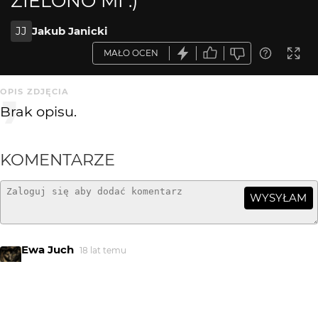
ZIELONO MI :)
JJ
Jakub Janicki
MAŁO OCEN
OPIS ZDJĘCIA
Brak opisu.
KOMENTARZE
WYSYŁAM
Ewa Juch
18 lat temu
b przyjemne
Atamanka
19 lat temu