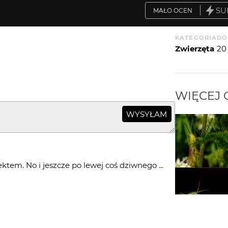
SU
MAŁO OCEN
KATEGORIA
DO
Zwierzęta
20
WIĘCEJ
WYSYŁAM
ektem. No i jeszcze po lewej coś dziwnego ...
 ale przesłona też dużo daje, na moich
czy, bo używałam przesłony f3.3-5, teraz efekt