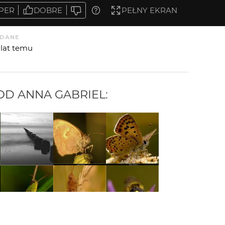
PER
DOBRE
PEŁNY EKRAN
DANE
 lat temu
 OD
ANNA GABRIEL
: