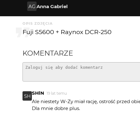
AG
Anna Gabriel
OPIS ZDJĘCIA
Fuji S5600 + Raynox DCR-250
KOMENTARZE
SHlN
19 lat temu
SH
Ale niestety W-Zy miał rację, ostrość przed obi
Dla mnie dobre plus.
Anna Gabriel
20 lat temu
AG
Dzięki za opinie, Wyso_ - zoomem owszem też,
pierwszych zdjęciach owady miały ostre tylko o