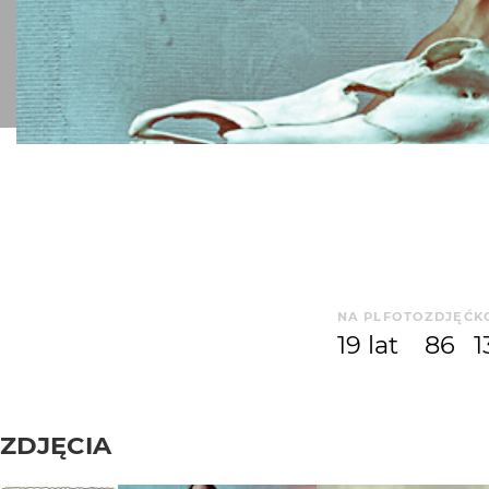
NA PLFOTO
ZDJĘĆ
K
19 lat
86
1
ZDJĘCIA