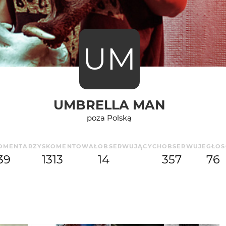
UM
UMBRELLA MAN
poza Polską
OMENTARZY
SKOMENTOWAŁ
OBSERWUJĄCYCH
OBSERWUJE
GŁO
39
1313
14
357
76