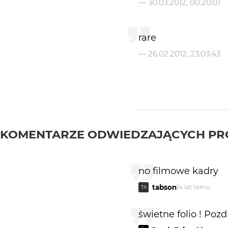
—
30.03.2012, 00:20:01
rare
—
26.02.2012, 23:03:43
KOMENTARZE ODWIEDZAJĄCYCH PR
no filmowe kadry
tabson
14 lat temu
TA
świetne folio ! Poz