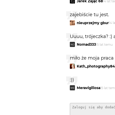
Jarek Zając 68
14 lat 
zajebiście tu jest.
nieuprzejmy gbur
14 l
Uuuu, trójeczka? :) 
Nomad333
15 lat temu
NO
miło że moja praca z
Kath_photography84
:))
Meravigiliosa
15 lat te
ME