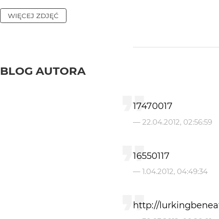
WIĘCEJ ZDJĘĆ
BLOG AUTORA
17470017
—
22.04.2012, 02:56:59
16550117
—
1.04.2012, 04:49:34
http://lurkingbene