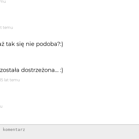
temu
at temu
aż tak się nie podoba?:)
ostała dostrzeżona... :)
15 lat temu
mu