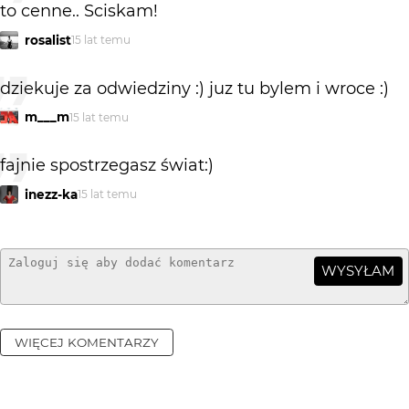
to cenne.. Sciskam!
rosalist
15 lat temu
dziekuje za odwiedziny :) juz tu bylem i wroce :)
m___m
15 lat temu
fajnie spostrzegasz świat:)
inezz-ka
15 lat temu
WYSYŁAM
WIĘCEJ KOMENTARZY