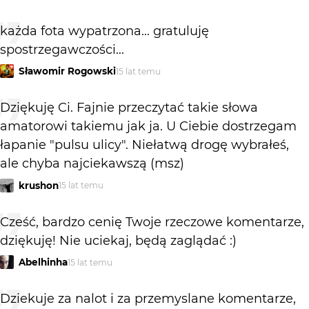
każda fota wypatrzona... gratuluję
spostrzegawczości...
Sławomir Rogowski
15 lat temu
Dziękuję Ci. Fajnie przeczytać takie słowa
amatorowi takiemu jak ja. U Ciebie dostrzegam
łapanie "pulsu ulicy". Niełatwą drogę wybrałeś,
ale chyba najciekawszą (msz)
krushon
15 lat temu
Cześć, bardzo cenię Twoje rzeczowe komentarze,
dziękuję! Nie uciekaj, będą zaglądać :)
Abelhinha
15 lat temu
Dziekuje za nalot i za przemyslane komentarze,