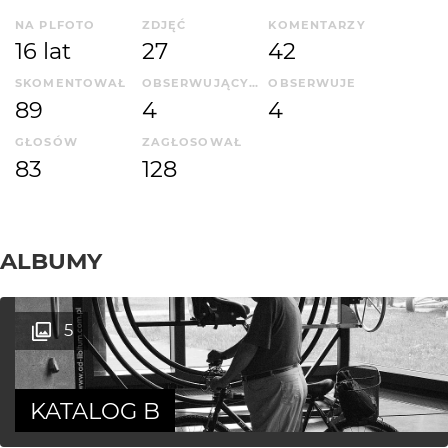
NA PLFOTO
ZDJĘĆ
KOMENTARZY
16 lat
27
42
SKOMENTOWAŁ
OBSERWUJĄCYCH
OBSERWUJE
89
4
4
GŁOSÓW
ZAGŁOSOWAŁ
83
128
ALBUMY
5
KATALOG B