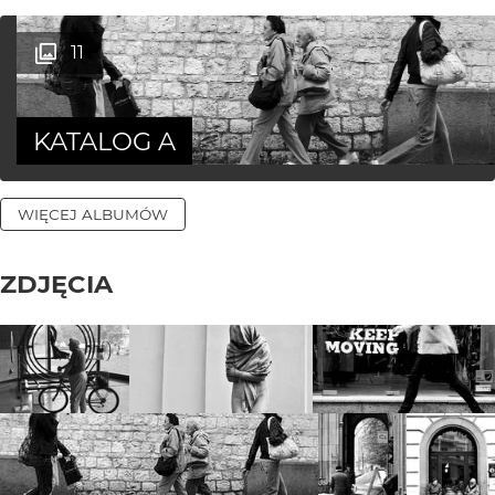
11
KATALOG A
WIĘCEJ ALBUMÓW
ZDJĘCIA