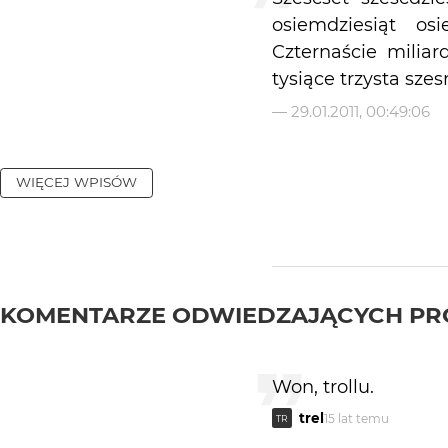
osiemdziesiąt os
Czternaście miliar
tysiące trzysta szes
—
29.01.2011, 00:49:06
WIĘCEJ WPISÓW
KOMENTARZE ODWIEDZAJĄCYCH PR
Won, trollu.
trel
15 lat temu
TR