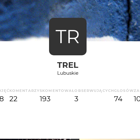
TR
TREL
Lubuskie
DJĘĆ
KOMENTARZY
SKOMENTOWAŁ
OBSERWUJĄCYCH
GŁOSÓW
ZA
8
22
193
3
74
1