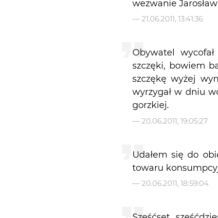
wezwanie Jarosław 
—
21.06.2011, 13:41:36
Obywatel wycofał 
szczęki, bowiem ba
szczękę wyżej wym
wyrzygał w dniu wc
gorzkiej.
—
20.06.2011, 19:05:27
Udałem się do obi
towaru konsumpcy
—
20.06.2011, 18:59:04
Sześćset sześćdzi