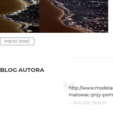
WIĘCEJ ZDJĘĆ
BLOG AUTORA
http://www.modelar
malowac-przy-pomo
—
14.12.2012, 19:30:23