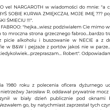
 vel NARGAROTH w wiadomości do mnie: "a cz
Ś SOBIE KURWA ZMIĘKCZAŁ MOJE IMIĘ ??? pojeba
 ŚMIECIU !!!".
ko FABROO: "hejka...wiesz podziwiałem Cie mimo ws
n to mroczna strona grzecznego fabroo...bardzo t
 picie alkoholu i buszowanie w NECIE a z dr
ie w B&W i pejzaże z portów jakoś nie w parze...s
iedykolwiek...przepraszam... Robert". Odpowiadam,
a 1980 roku z polecenia oficera dyżurnego u
 nietrzeźwy Jarosław R. oddawał prywatnie mocz
o czynił w biały dzień publicznie pod oknami
ezwałem go, by natychmiast zaprzestał tych czyn