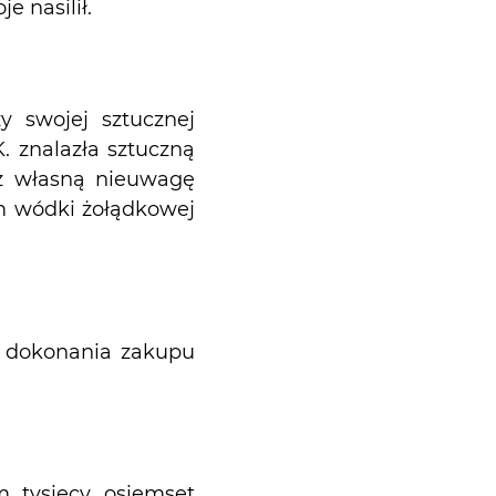
 nasilił.
y swojej sztucznej
. znalazła sztuczną
ez własną nieuwagę
em wódki żołądkowej
m dokonania zakupu
m tysięcy osiemset