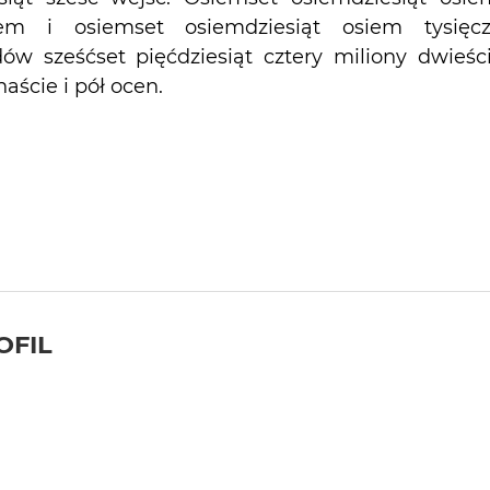
iem i osiemset osiemdziesiąt osiem tysięc
dów sześćset pięćdziesiąt cztery miliony dwieśc
naście i pół ocen.
OFIL