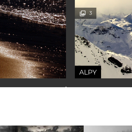
3
ALPY