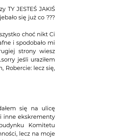
y TY JESTEŚ JAKIŚ
ło się już co ???
zystko choć nikt Ci
rafne i spodobało mi
ugiej strony wiesz
orry jeśli uraziłem
 Robercie: lecz się,
dałem się na ulicę
 i inne ekskrementy
 budynku Komitetu
ności, lecz na moje