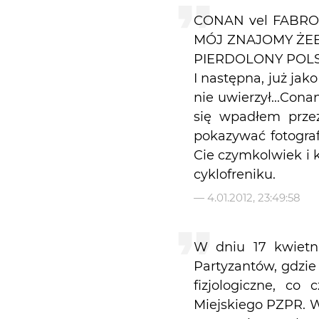
CONAN vel FABROO
MÓJ ZNAJOMY ŻEBY
PIERDOLONY POLSKI
I następna, już ja
nie uwierzył...Cona
się wpadłem przez
pokazywać fotograf
Cie czymkolwiek i k
cyklofreniku.
—
4.01.2012, 23:49:58
W dniu 17 kwietni
Partyzantów, gdzie
fizjologiczne, c
Miejskiego PZPR. W