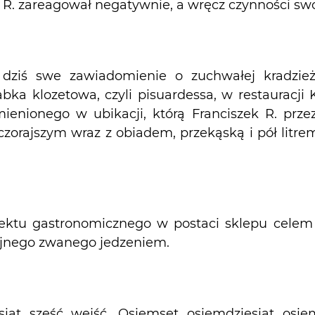
R. zareagował negatywnie, a wręcz czynności swoje
dziś swe zawiadomienie o zuchwałej kradzież
bka klozetowa, czyli pisuardessa, w restauracji K
ienionego w ubikacji, którą Franciszek R. prz
zorajszym wraz z obiadem, przekąską i pół litr
ektu gastronomicznego w postaci sklepu cele
jnego zwanego jedzeniem.
esiąt sześć wejść. Osiemset osiemdziesiąt osie