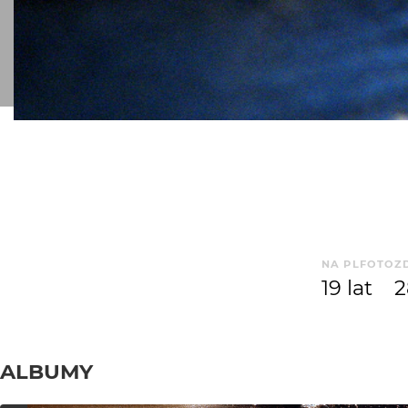
NA PLFOTO
Z
19 lat
2
ALBUMY