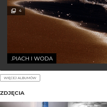
4
.PIACH I WODA
WIĘCEJ ALBUMÓW
ZDJĘCIA