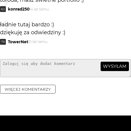
konrad250
14 lat temu
KO
ładnie tutaj bardzo :)
dziękuję za odwiedziny :)
TowerNet
15 lat temu
TN
WYSYŁAM
WIĘCEJ KOMENTARZY