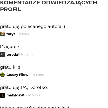
KOMENTARZE ODWIEDZAJĄCYCH
PROFIL
gratuluję polecanego autora :)
torys
11 lat temu
Dziękuję
toroda
13 lat temu
TO
gratulki :)
Cezary Filew
13 lat temu
gratuluję PA, Dorotko.
matyldaW
13 lat temu
toroda, masz świetne portfolio :)