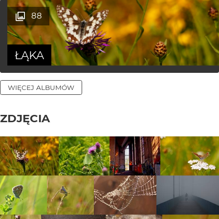
88
ŁĄKA
WIĘCEJ ALBUMÓW
ZDJĘCIA