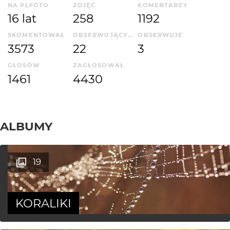
NA PLFOTO
ZDJĘĆ
KOMENTARZY
16 lat
258
1192
SKOMENTOWAŁ
OBSERWUJĄCYCH
OBSERWUJE
3573
22
3
GŁOSÓW
ZAGŁOSOWAŁ
1461
4430
ALBUMY
19
KORALIKI