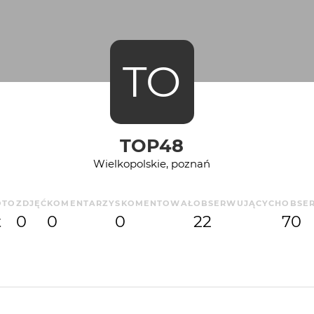
TO
TOP48
Wielkopolskie, poznań
OTO
ZDJĘĆ
KOMENTARZY
SKOMENTOWAŁ
OBSERWUJĄCYCH
OBSE
t
0
0
0
22
70