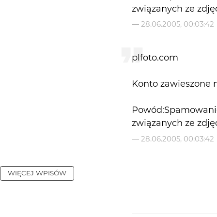
związanych ze zdję
—
28.06.2005, 00:03:42
plfoto.com
Konto zawieszone 
Powód:Spamowani
—
28.06.2005, 00:03:42
WIĘCEJ WPISÓW