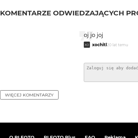
KOMENTARZE ODWIEDZAJĄCYCH PR
oj jo joj
xochitl
20 lat temu
XO
WIĘCEJ KOMENTARZY
O PLFOTO
PLFOTO Plus
FAQ
Reklama
K