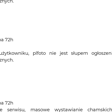
znych.
na 72h
żytkowniku, plfoto nie jest słupem ogłosze
na 72h
e serwisu, masowe wystawianie chamskic