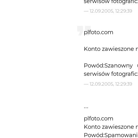
serwisów fotografic
—
12.09.2005, 12:29:39
plfoto.com
Konto zawieszone 
Powód:Szanowny u
—
12.09.2005, 12:29:39
...
plfoto.com
Konto zawieszone 
Powód:Spamowani