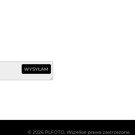
WYSYŁAM
©
2026
PLFOTO, Wszelkie prawa zastrzeżone.