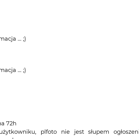
acja ... ;)
acja ... ;)
na 72h
żytkowniku, plfoto nie jest słupem ogłosze