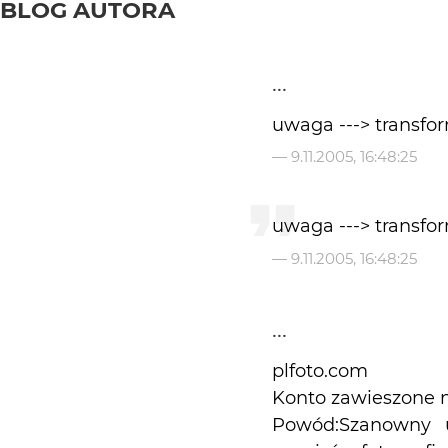
BLOG AUTORA
...
uwaga ---> transform
—
9.11.2005, 16:48:25
uwaga ---> transform
—
9.11.2005, 16:48:25
...
plfoto.com
Konto zawieszone 
Powód:Szanowny u