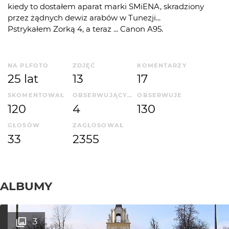
kiedy to dostałem aparat marki SMiENA, skradziony
przez żądnych dewiz arabów w Tunezji...
Pstrykałem Zorką 4, a teraz ... Canon A95.
NA PLFOTO
ZDJĘĆ
KOMENTARZY
25 lat
13
17
SKOMENTOWAŁ
OBSERWUJĄCYCH
OBSERWUJE
120
4
130
GŁOSÓW
ZAGŁOSOWAŁ
33
2355
ALBUMY
3