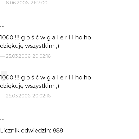
—
8.06.2006, 21:17:00
...
1000 !!! g o ś ć w g a l e r i i ho ho
dziękuję wszystkim ;)
—
25.03.2006, 20:02:16
1000 !!! g o ś ć w g a l e r i i ho ho
dziękuję wszystkim ;)
—
25.03.2006, 20:02:16
...
Licznik odwiedzin: 888