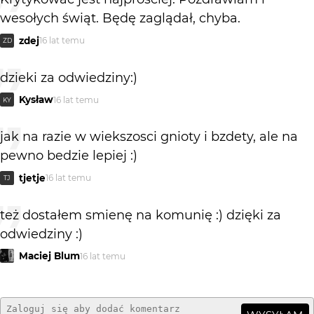
wesołych świąt. Będę zaglądał, chyba.
zdej
16 lat temu
ZD
dzieki za odwiedziny:)
Kysław
16 lat temu
KY
jak na razie w wiekszosci gnioty i bzdety, ale na
pewno bedzie lepiej :)
tjetje
16 lat temu
TJ
też dostałem smienę na komunię :) dzięki za
odwiedziny :)
Maciej Blum
16 lat temu