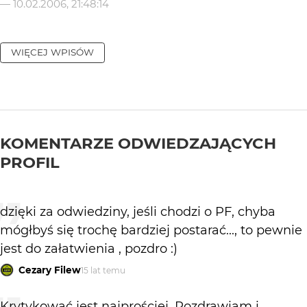
—
10.02.2006, 21:48:14
WIĘCEJ WPISÓW
KOMENTARZE ODWIEDZAJĄCYCH
PROFIL
dzięki za odwiedziny, jeśli chodzi o PF, chyba
mógłbyś się trochę bardziej postarać..., to pewnie
jest do załatwienia , pozdro :)
Cezary Filew
15 lat temu
Krytykować jest najprościej. Pozdrawiam i