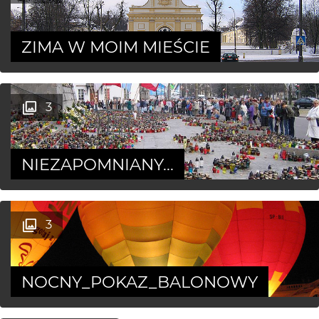
ZIMA W MOIM MIEŚCIE
3
NIEZAPOMNIANY...
3
NOCNY_POKAZ_BALONOWY