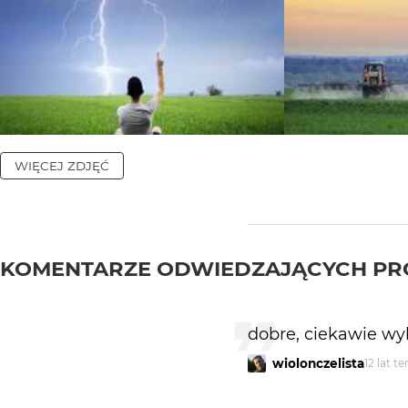
WIĘCEJ ZDJĘĆ
KOMENTARZE ODWIEDZAJĄCYCH PR
dobre, ciekawie wyk
wiolonczelista
12 lat t