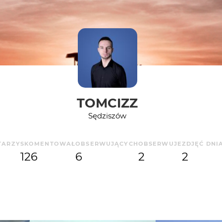
TOMCIZZ
Sędziszów
TARZY
SKOMENTOWAŁ
OBSERWUJĄCYCH
OBSERWUJE
ZDJĘĆ DNI
126
6
2
2