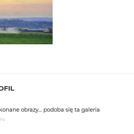
OFIL
onane obrazy... podoba się ta galeria
emu