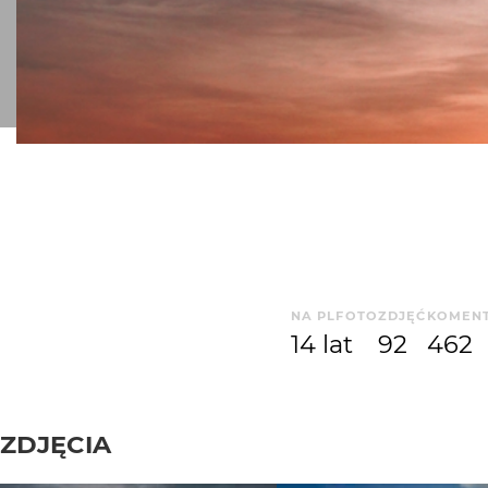
NA PLFOTO
ZDJĘĆ
KOMEN
14 lat
92
462
ZDJĘCIA