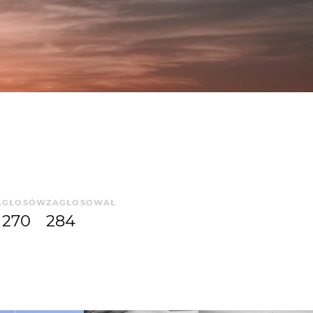
A
GŁOSÓW
ZAGŁOSOWAŁ
270
284