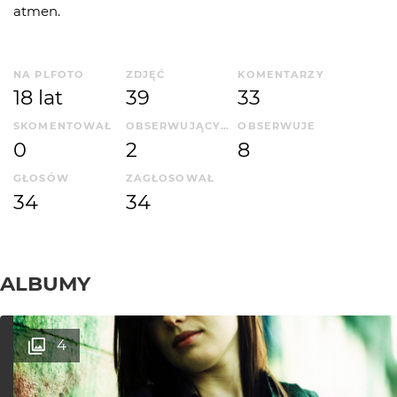
atmen.
NA PLFOTO
ZDJĘĆ
KOMENTARZY
18 lat
39
33
SKOMENTOWAŁ
OBSERWUJĄCYCH
OBSERWUJE
0
2
8
GŁOSÓW
ZAGŁOSOWAŁ
34
34
ALBUMY
4