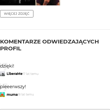
WIĘCEJ ZDJĘĆ
KOMENTARZE ODWIEDZAJĄCYCH
PROFIL
dzięki!
LiberaMe
17 lat temu
pieeerwszy!
muma
18 lat temu