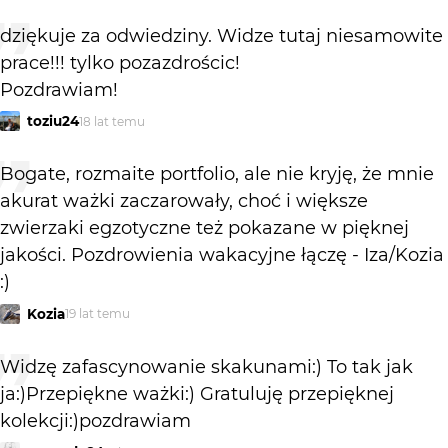
dziękuje za odwiedziny. Widze tutaj niesamowite
prace!!! tylko pozazdrościc!
Pozdrawiam!
toziu24
18 lat temu
Bogate, rozmaite portfolio, ale nie kryję, że mnie
akurat ważki zaczarowały, choć i większe
zwierzaki egzotyczne też pokazane w pięknej
jakości. Pozdrowienia wakacyjne łączę - Iza/Kozia
:)
Kozia
19 lat temu
Widzę zafascynowanie skakunami:) To tak jak
ja:)Przepiękne ważki:) Gratuluję przepięknej
kolekcji:)pozdrawiam