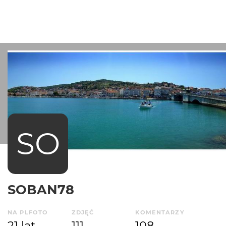
SO
SOBAN78
NA PLFOTO
ZDJĘĆ
KOMENTARZY
21 lat
111
108