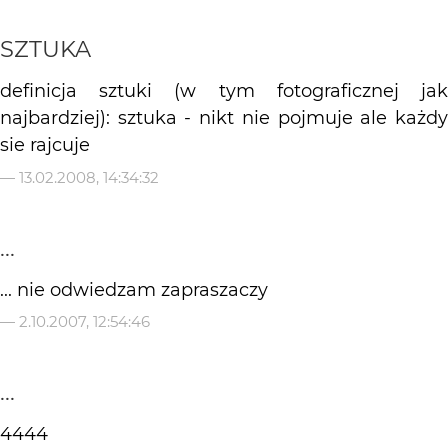
SZTUKA
definicja sztuki (w tym fotograficznej jak
najbardziej): sztuka - nikt nie pojmuje ale każdy
sie rajcuje
—
13.02.2008, 14:34:32
...
... nie odwiedzam zapraszaczy
—
2.10.2007, 12:54:46
...
4444