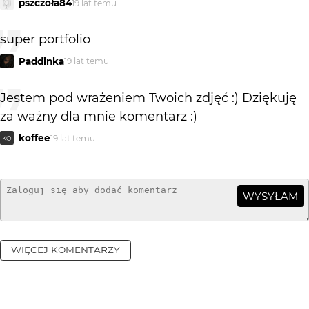
pszczoła84
19 lat temu
super portfolio
Paddinka
19 lat temu
Jestem pod wrażeniem Twoich zdjęć :) Dziękuję
za ważny dla mnie komentarz :)
koffee
19 lat temu
KO
WYSYŁAM
WIĘCEJ KOMENTARZY