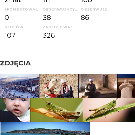
SKOMENTOWAŁ
OBSERWUJĄCYCH
OBSERWUJE
0
38
86
GŁOSÓW
ZAGŁOSOWAŁ
107
326
ZDJĘCIA