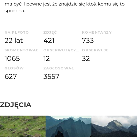
ma być. I pewne jest że znajdzie się ktoś, komu się to
spodoba.
NA PLFOTO
ZDJĘĆ
KOMENTARZY
22 lat
421
733
SKOMENTOWAŁ
OBSERWUJĄCYCH
OBSERWUJE
1065
12
32
GŁOSÓW
ZAGŁOSOWAŁ
627
3557
ZDJĘCIA