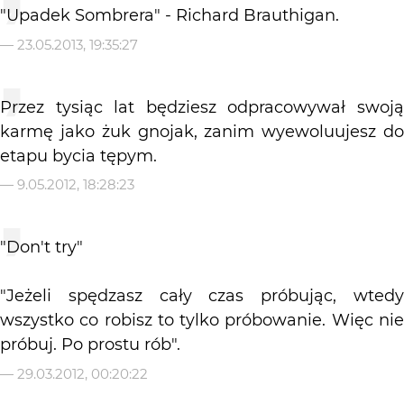
"Upadek Sombrera" - Richard Brauthigan.
—
23.05.2013, 19:35:27
Przez tysiąc lat będziesz odpracowywał swoją
karmę jako żuk gnojak, zanim wyewoluujesz do
etapu bycia tępym.
—
9.05.2012, 18:28:23
"Don't try"
"Jeżeli spędzasz cały czas próbując, wtedy
wszystko co robisz to tylko próbowanie. Więc nie
próbuj. Po prostu rób".
—
29.03.2012, 00:20:22