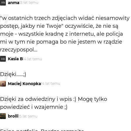
anma
13 lat temu
AN
"w ostatnich trzech zdjęciach widać niesamowity
postęp, jakby nie Twoje" oczywiście, że nie są
moje - wszystkie kradnę z internetu, ale policja
mi w tym nie pomaga bo nie jestem w rządzie
rzeczypospol...
Kasia B
14 lat temu
KB
Dzięki......;)
Maciej Konopka
14 lat temu
Dzięki za odwiedziny i wpis :) Mogę tylko
powiedzieć i wzajemnie ;)
brolli
15 lat temu