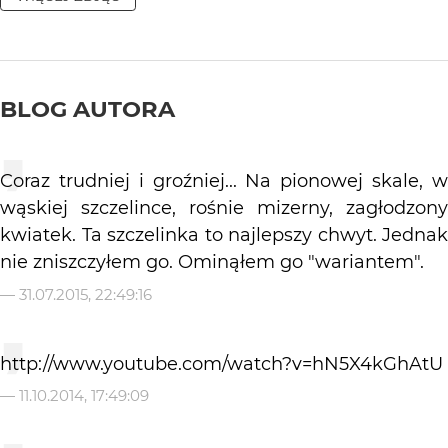
BLOG AUTORA
Coraz trudniej i groźniej... Na pionowej skale, w
wąskiej szczelince, rośnie mizerny, zagłodzony
kwiatek. Ta szczelinka to najlepszy chwyt. Jednak
nie zniszczyłem go. Ominąłem go "wariantem".
—
31.07.2015, 22:49:16
http://www.youtube.com/watch?v=hN5X4kGhAtU
—
11.10.2014, 17:49:09