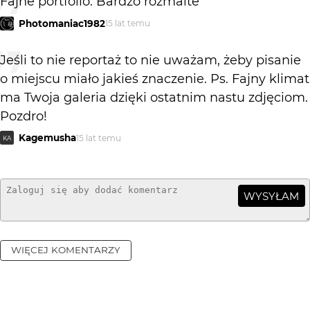
Fajne portfolio. Bardzo rozmaite
Photomaniac1982
15 lat temu
Jeśli to nie reportaż to nie uważam, żeby pisanie
o miejscu miało jakieś znaczenie. Ps. Fajny klimat
ma Twoja galeria dzięki ostatnim nastu zdjęciom.
Pozdro!
Kagemusha
15 lat temu
KA
WYSYŁAM
WIĘCEJ KOMENTARZY