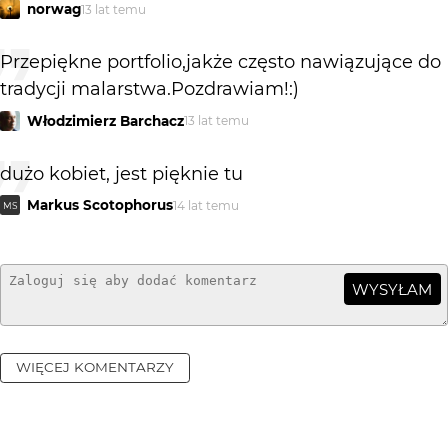
norwag
13 lat temu
Przepiękne portfolio,jakże często nawiązujące do
tradycji malarstwa.Pozdrawiam!:)
Włodzimierz Barchacz
13 lat temu
dużo kobiet, jest pięknie tu
Markus Scotophorus
14 lat temu
MS
WYSYŁAM
WIĘCEJ KOMENTARZY