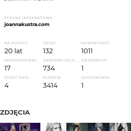
STRONA INTERNETOWA
joannakustra.com
NA PLFOTO
ZDJĘĆ
KOMENTARZY
20 lat
132
1011
SKOMENTOWAŁ
OBSERWUJĄCYCH
OBSERWUJE
17
734
1
ZDJĘĆ DNIA
GŁOSÓW
ZAGŁOSOWAŁ
4
3414
1
ZDJĘCIA