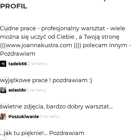
PROFIL
Cudne prace - profesjonalny warsztat - wiele
można się uczyć od Ciebie , a Twoją stronę
(((www.joannakustra.com )))) polecam innym -
Pozdrawiam
tadek66
12 lat temu
wyjątkowe prace ! pozdrawiam :)
asiasido
12 lat temu
świetne zdjęcia, bardzo dobry warsztat...
Poszukiwanie
13 lat temu
...jak tu pięknie!... Pozdrawiam