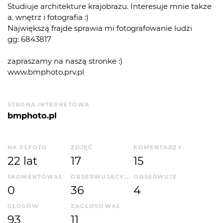
Studiuje architekture krajobrazu. Interesuje mnie takze
a. wnętrz i fotografia :)
Największą frajde sprawia mi fotografowanie ludzi
gg: 6843817
zapraszamy na naszą stronke :)
www.bmphoto.prv.pl
STRONA INTERNETOWA
bmphoto.pl
NA PLFOTO
ZDJĘĆ
KOMENTARZY
22 lat
17
15
SKOMENTOWAŁ
OBSERWUJĄCYCH
OBSERWUJE
0
36
4
GŁOSÓW
ZAGŁOSOWAŁ
93
11