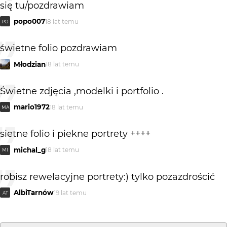
się tu/pozdrawiam
popo007
18 lat temu
PO
świetne folio pozdrawiam
Młodzian
18 lat temu
Świetne zdjęcia ,modelki i portfolio .
mario1972
18 lat temu
MA
sietne folio i piekne portrety ++++
michal_g
18 lat temu
MI
robisz rewelacyjne portrety:) tylko pozazdrościć
AlbiTarnów
19 lat temu
AT