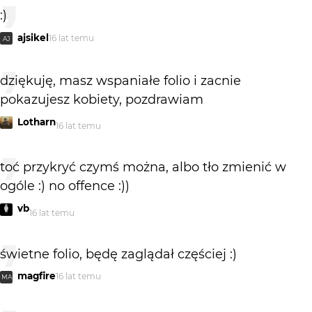
:)
ajsikel
16 lat temu
AJ
dziękuję, masz wspaniałe folio i zacnie
pokazujesz kobiety, pozdrawiam
Lotharn
16 lat temu
toć przykryć czymś można, albo tło zmienić w
ogóle :) no offence :))
vb
16 lat temu
świetne folio, będę zaglądał częściej :)
magfire
16 lat temu
MA