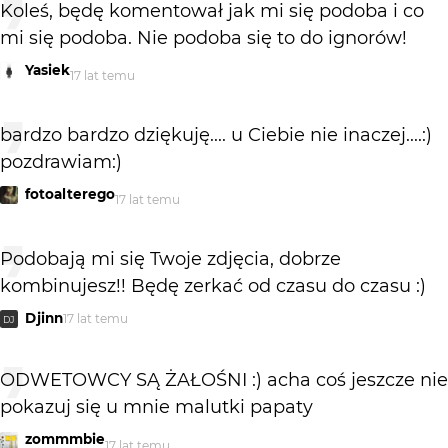
Koleś, będę komentował jak mi się podoba i co
mi się podoba. Nie podoba się to do ignorów!
Yasiek
17 lat temu
bardzo bardzo dziękuję.... u Ciebie nie inaczej....:)
pozdrawiam:)
fotoalterego
17 lat temu
Podobają mi się Twoje zdjęcia, dobrze
kombinujesz!! Będę zerkać od czasu do czasu :)
Djinn
17 lat temu
DJ
ODWETOWCY SĄ ŻAŁOŚNI :) acha coś jeszcze nie
pokazuj się u mnie malutki papaty
zommmbie
17 lat temu