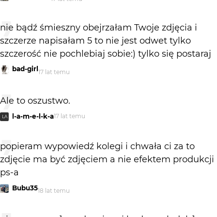
nie bądź śmieszny obejrzałam Twoje zdjęcia i
szczerze napisałam 5 to nie jest odwet tylko
szczerość nie pochlebiaj sobie:) tylko się postaraj
bad-girl
17 lat temu
Ale to oszustwo.
l-a-m-e-l-k-a
17 lat temu
LA
popieram wypowiedź kolegi i chwała ci za to
zdjęcie ma być zdjęciem a nie efektem produkcji
ps-a
Bubu35
18 lat temu