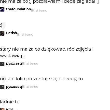
nie ma za co ;] pozdrawiam i bede zagladal ;]
thefoundation
18 lat temu
;)
Fetish
18 lat temu
stary nie ma za co dziękować. rób zdjęcia i
wystawiaj...
pyszczeq
18 lat temu
PY
no, ale folio prezentuje się obiecująco
pyszczeq
18 lat temu
PY
ladnie tu
KOS