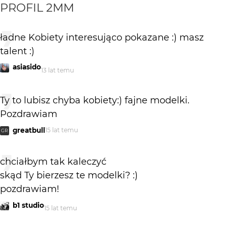
PROFIL
2MM
ładne Kobiety interesująco pokazane :) masz
talent :)
asiasido
13 lat temu
Ty to lubisz chyba kobiety:) fajne modelki.
Pozdrawiam
greatbull
15 lat temu
GR
chciałbym tak kaleczyć
skąd Ty bierzesz te modelki? :)
pozdrawiam!
b1 studio
15 lat temu