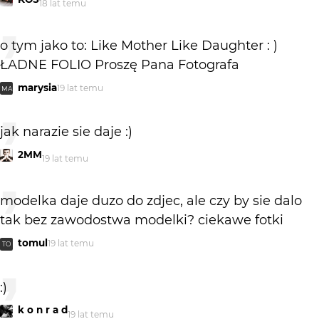
18 lat temu
o tym jako to: Like Mother Like Daughter : )
ŁADNE FOLIO Proszę Pana Fotografa
marysia
19 lat temu
MA
jak narazie sie daje :)
2MM
19 lat temu
modelka daje duzo do zdjec, ale czy by sie dalo
tak bez zawodostwa modelki? ciekawe fotki
tomul
19 lat temu
TO
:)
k o n r a d
19 lat temu