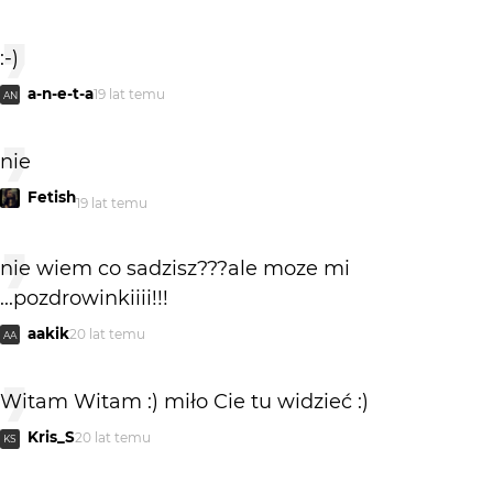
:-)
a-n-e-t-a
19 lat temu
AN
nie
Fetish
19 lat temu
nie wiem co sadzisz???ale moze mi
...pozdrowinkiiii!!!
aakik
20 lat temu
AA
Witam Witam :) miło Cie tu widzieć :)
Kris_S
20 lat temu
KS