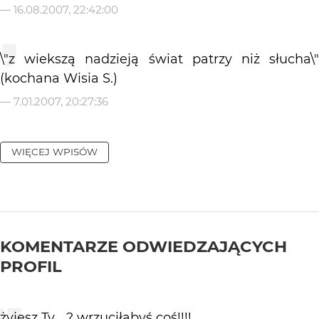
—
16.08.2007, 22:42:00
\"z wiekszą nadzieją świat patrzy niż słucha\"
(kochana Wisia S.)
—
7.01.2007, 20:27:36
WIĘCEJ WPISÓW
KOMENTARZE ODWIEDZAJĄCYCH
PROFIL
żyjesz Ty ...? wrzuciłabyś coś!!!!