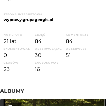
STRONA INTERNETOWA
wyprawy.grupageogis.pl
NA PLFOTO
ZDJĘĆ
KOMENTARZY
21 lat
84
84
SKOMENTOWAŁ
OBSERWUJĄCYCH
OBSERWUJE
0
30
51
GŁOSÓW
ZAGŁOSOWAŁ
23
16
ALBUMY