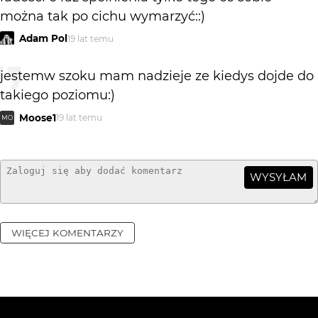
można tak po cichu wymarzyć::)
Adam Pol
19 lat temu
jestemw szoku mam nadzieje ze kiedys dojde do
takiego poziomu:)
Moose1
19 lat temu
MO
WYSYŁAM
WIĘCEJ KOMENTARZY