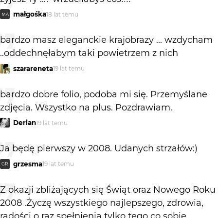
małgośka
18 lat temu
MA
bardzo masz eleganckie krajobrazy ... wzdycham
..oddechnęłabym taki powietrzem z nich
szarareneta
19 lat temu
bardzo dobre folio, podoba mi się. Przemyślane
zdjęcia. Wszystko na plus. Pozdrawiam.
Derian
19 lat temu
Ja będę pierwszy w 2008. Udanych strzałów:)
grzesma
19 lat temu
GR
Z okazji zbliżających się Świąt oraz Nowego Roku
2008 .Życzę wszystkiego najlepszego, zdrowia,
radości o raz spełnienia tylko tego co sobie