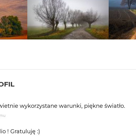
OFIL
wietnie wykorzystane warunki, piękne światło.
emu
o ! Gratuluję :)