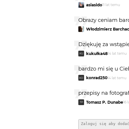
asiasido
11 lat temu
Obrazy ceniam bard
Włodzimierz Barchac
Dziękuję za wstąpi
kukułka48
14 lat temu
KU
bardzo mi się u Ci
konrad250
14 lat temu
KO
przepisy na fotogra
Tomasz P. Dunabe
16 
TP