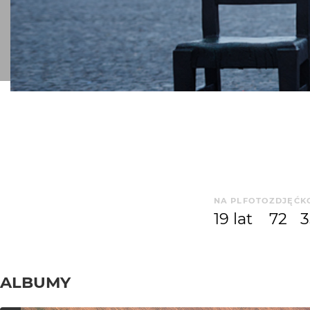
NA PLFOTO
ZDJĘĆ
K
19 lat
72
3
ALBUMY