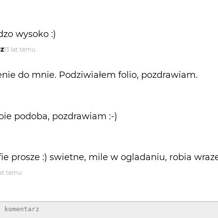
zo wysoko :)
z
13 lat temu
enie do mnie. Podziwiałem folio, pozdrawiam.
ebie podoba, pozdrawiam :-)
fie prosze :) swietne, mile w ogladaniu, robia wra
lat temu