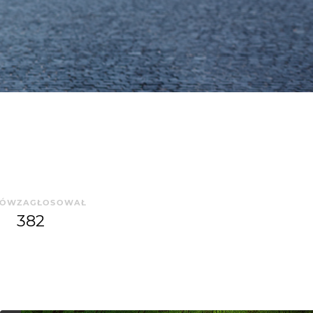
SÓW
ZAGŁOSOWAŁ
5
382