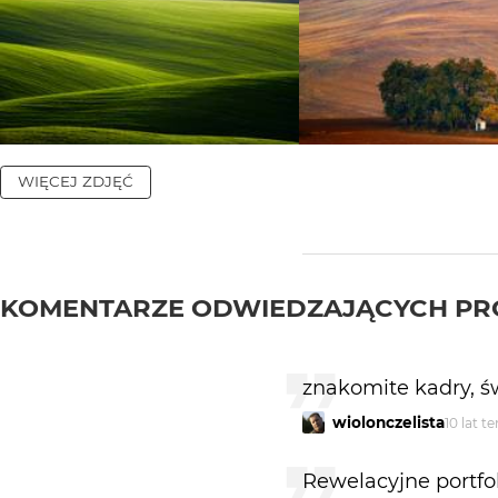
WIĘCEJ ZDJĘĆ
KOMENTARZE ODWIEDZAJĄCYCH PR
znakomite kadry, ś
wiolonczelista
10 lat t
Rewelacyjne portfoli