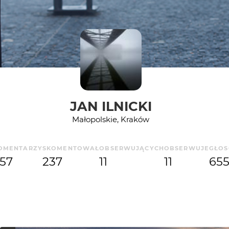
JAN ILNICKI
Małopolskie, Kraków
OMENTARZY
SKOMENTOWAŁ
OBSERWUJĄCYCH
OBSERWUJE
GŁO
57
237
11
11
65