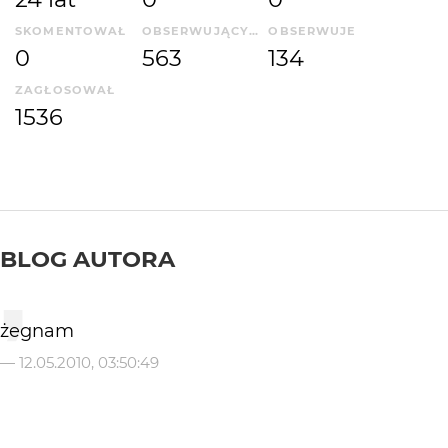
SKOMENTOWAŁ
OBSERWUJĄCYCH
OBSERWUJE
0
563
134
ZAGŁOSOWAŁ
1536
BLOG AUTORA
żegnam
—
12.05.2010, 03:50:49