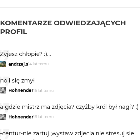
KOMENTARZE ODWIEDZAJĄCYCH
PROFIL
Żyjesz chłopie? :)...
andrzej.s
14 lat temu
no i się zmył
Hohnender
16 lat temu
a gdzie mistrz ma zdjęcia? czyżby król był nagi? :)
Hohnender
16 lat temu
-centur-nie zartuj ,wystaw zdjecia,nie stresuj sie