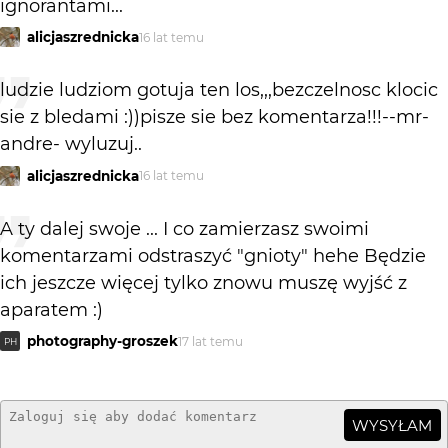
ignorantami...
alicjaszrednicka
16 lat temu
ludzie ludziom gotuja ten los,,,bezczelnosc klocic
sie z bledami :))pisze sie bez komentarza!!!--mr-
andre- wyluzuj..
alicjaszrednicka
16 lat temu
A ty dalej swoje ... I co zamierzasz swoimi
komentarzami odstraszyć "gnioty" hehe Będzie
ich jeszcze więcej tylko znowu muszę wyjść z
aparatem :)
photography-groszek
17 lat temu
PH
WYSYŁAM