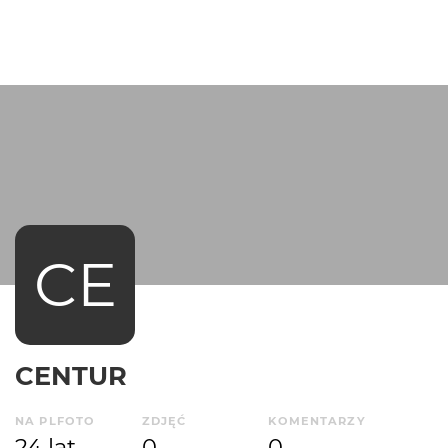
CE
CENTUR
NA PLFOTO
ZDJĘĆ
KOMENTARZY
24 lat
0
0