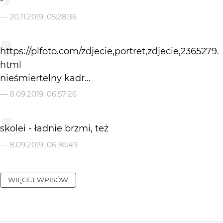
-
—
20.11.2019, 05:28:36
https://plfoto.com/zdjecie,portret,zdjecie,2365279.
html
nieśmiertelny kadr...
—
8.09.2019, 06:57:26
skolei - ładnie brzmi, też
—
8.09.2019, 06:30:49
WIĘCEJ WPISÓW