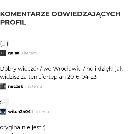
KOMENTARZE ODWIEDZAJĄCYCH
PROFIL
(...;)
gelaa
10 lat temu
GE
Dobry wieczór / we Wrocławiu / no i dzięki jak
widzisz za ten ..fortepian 2016-04-23
neczek
11 lat temu
:)
witch2404
11 lat temu
oryginalnie jest :)