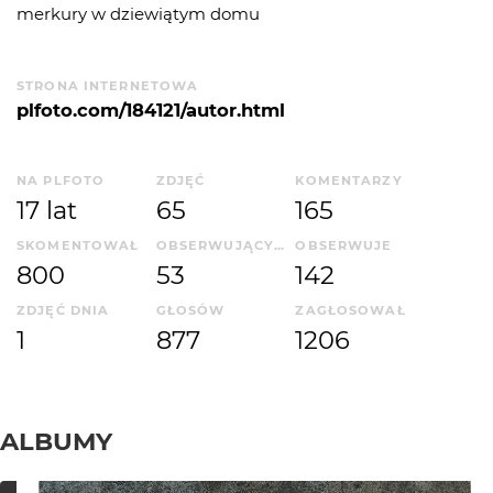
merkury w dziewiątym domu
STRONA INTERNETOWA
plfoto.com/184121/autor.html
NA PLFOTO
ZDJĘĆ
KOMENTARZY
17 lat
65
165
SKOMENTOWAŁ
OBSERWUJĄCYCH
OBSERWUJE
800
53
142
ZDJĘĆ DNIA
GŁOSÓW
ZAGŁOSOWAŁ
1
877
1206
ALBUMY