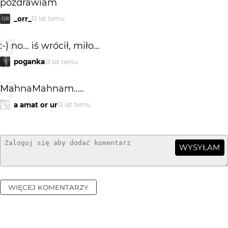
pozdrawiam
_orr_
12 lat temu
OR
:-) no... iś wrócił, miło...
poganka
13 lat temu
MahnaMahnam.....
a amat or ur
13 lat temu
WYSYŁAM
WIĘCEJ KOMENTARZY