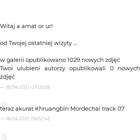
Witaj a amat or ur!
od Twojej ostatniej wizyty ...
w galerii opublikowano 1029 nowych zdjęć
Twoi ulubieni autorzy opublikowali 0 nowych
zdjęć
—
18.04.2021, 07:05:06
teraz akurat Khruangbin Mordechai track 07
—
18.04.2021, 06:52:43