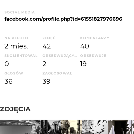
SOCIAL MEDIA
facebook.com/profile.php?id=61551827976696
NA PLFOTO
ZDJĘĆ
KOMENTARZY
2 mies.
42
40
SKOMENTOWAŁ
OBSERWUJĄCYCH
OBSERWUJE
0
2
19
GŁOSÓW
ZAGŁOSOWAŁ
36
39
ZDJĘCIA