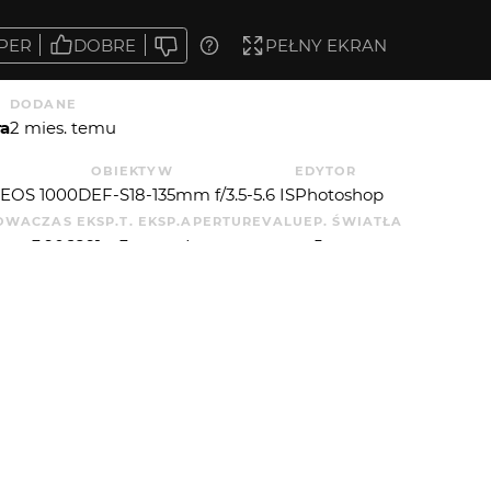
PER
DOBRE
PEŁNY EKRAN
DODANE
ra
2 mies. temu
OBIEKTYW
EDYTOR
 EOS 1000D
EF-S18-135mm f/3.5-5.6 IS
Photoshop
OWA
CZAS EKSP.
T. EKSP.
APERTUREVALUE
P. ŚWIATŁA
3.906891
3
4
5
 OD
CORNUS
: