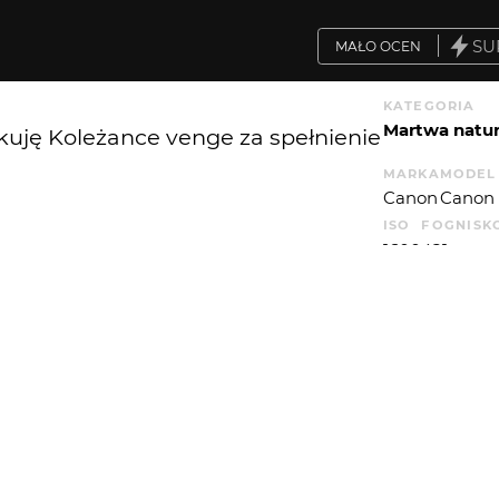
SU
MAŁO OCEN
KATEGORIA
Martwa natu
ykuję Koleżance venge za spełnienie
MARKA
MODEL
Canon
Canon
ISO
F
OGNISK
1600
4
21
WYSYŁAM
WIĘCEJ