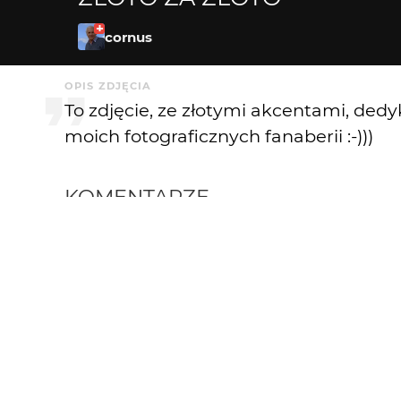
cornus
OPIS ZDJĘCIA
To zdjęcie, ze złotymi akcentami, ded
moich fotograficznych fanaberii :-)))
KOMENTARZE
cornus
1 mies. temu
@ SQT_er
Masz rację. Jest piękny.
Dziękuję:)