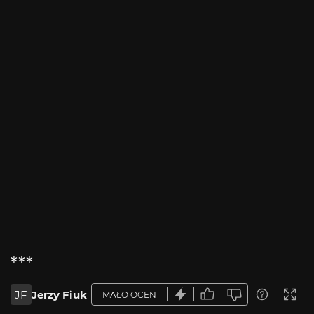
***
JF
Jerzy Fiuk
MAŁO OCEN