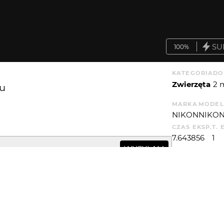
SU
100%
KATEGORIA
DO
Zwierzęta
2 
ku
MARKA
MODEL
NIKON
NIKON
CZAS EKSP.
T. 
7.643856
1
WYSYŁAM
WIĘCEJ
tleniem...