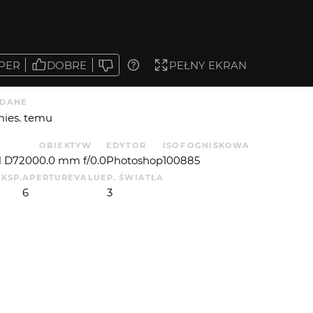
PER
DOBRE
PEŁNY EKRAN
DANE
mies. temu
OBIEKTYW
EDYTOR
ISO
F
OGNISKOWA
 D7200
0.0 mm f/0.0
Photoshop
100
8
85
EKSP.
APERTUREVALUE
P. ŚWIATŁA
6
3
 OD
MIMAR
: