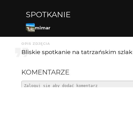
SPOTKANIE
mimar
OPIS ZDJĘCIA
Bliskie spotkanie na tatrzańskim szla
KOMENTARZE
Greenhorn
3 tyg. temu
centralny kadr tu całkiem pasuje z takim oświe
bdb