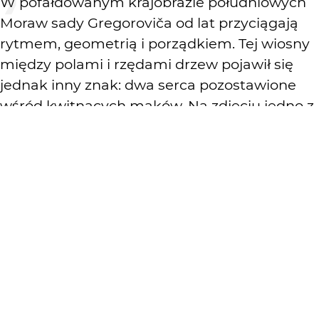
W pofałdowanym krajobrazie południowych
Moraw sady Gregoroviča od lat przyciągają
rytmem, geometrią i porządkiem. Tej wiosny
między polami i rzędami drzew pojawił się
jednak inny znak: dwa serca pozostawione
wśród kwitnących maków. Na zdjęciu jedno z
nich.
KOMENTARZE
WYSYŁAM
Łukasz Pietrzak
3 mies. temu
bdb
Greenhorn
3 mies. temu