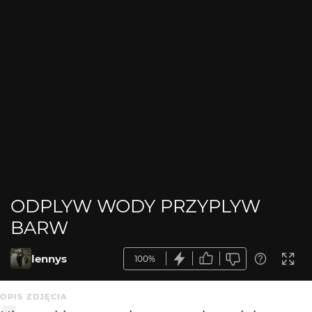
ODPLYW WODY PRZYPLYW
BARW
lennys
100%
OPIS ZDJĘCIA