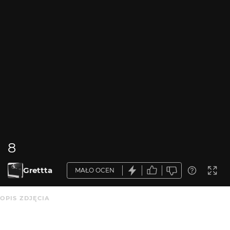
8
Grettta
MAŁO OCEN
OPIS ZDJĘCIA
.