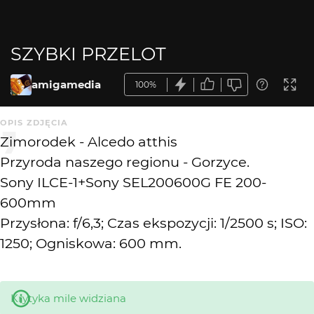
SZYBKI PRZELOT
amigamedia
100%
OPIS ZDJĘCIA
Zimorodek - Alcedo atthis
Przyroda naszego regionu - Gorzyce.
Sony ILCE-1+Sony SEL200600G FE 200-
600mm
Przysłona: f/6,3; Czas ekspozycji: 1/2500 s; ISO:
1250; Ogniskowa: 600 mm.
Krytyka mile widziana