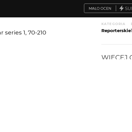
SU
MAŁO OCEN
KATEGORIA
Reporterskie
 series 1, 70-210
WIĘCEJ
WYSYŁAM