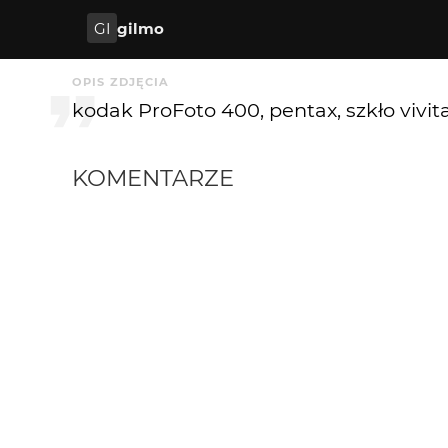
GI
gilmo
OPIS ZDJĘCIA
kodak ProFoto 400, pentax, szkło vivitar
KOMENTARZE
ideen
19 lat temu
ID
haha
. .. ... . . .. . .. . . . .. .... .. . . . . . .. .. . . . . .
19 lat temu
..
:D
neczek