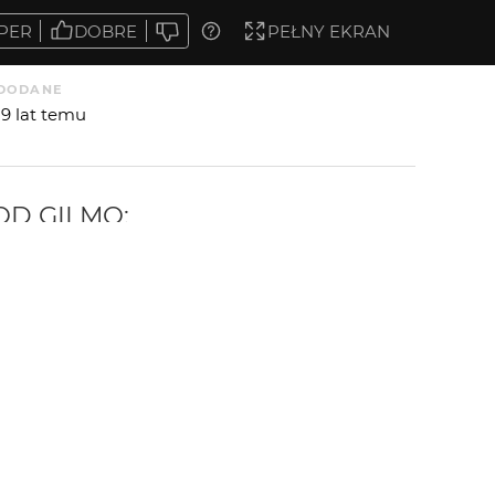
PER
DOBRE
PEŁNY EKRAN
DODANE
19 lat temu
 OD
GILMO
: