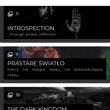
11
INTROSPECTION
...through artistic reflection
9
PRASTARE ŚWIATŁO
fotony nie mające wieku, nie doświadczające
czasu....
18
THE DARK KINGDOM