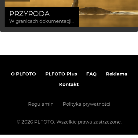
PRZYRODA
W granicach dokumentacji...
O PLFOTO
PLFOTO Plus
FAQ
Reklama
Kontakt
Regulamin
Polityka prywatności
©
2026
PLFOTO, Wszelkie prawa zastrzeżone.