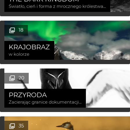
Światło, cień i forma z mrocznego królestwa...
18
KRAJOBRAZ
w kolorze
20
PRZYRODA
Zacierając granice dokumentacji...
35