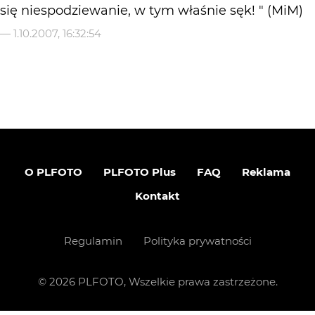
się niespodziewanie, w tym właśnie sęk! " (MiM)
—
1.10.2007, 16:32:54
O PLFOTO
PLFOTO Plus
FAQ
Reklama
Kontakt
Regulamin
Polityka prywatności
©
2026
PLFOTO, Wszelkie prawa zastrzeżone.