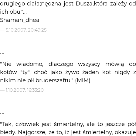
drugiego ciała;nędzna jest Dusza,która zależy od
ich obu."...
Shaman_dhea
—
5.10.2007, 20:49:25
...
"Nie wiadomo, dlaczego wszyscy mówią do
kotów "ty", choć jako żywo żaden kot nigdy z
nikim nie pił bruderszaftu." (MiM)
—
1.10.2007, 16:33:20
...
"Tak, człowiek jest śmiertelny, ale to jeszcze pół
biedy. Najgorsze, że to, iż jest śmiertelny, okazuje