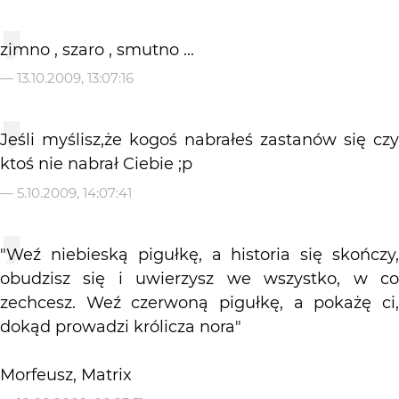
zimno , szaro , smutno ...
—
13.10.2009, 13:07:16
Jeśli myślisz,że kogoś nabrałeś zastanów się czy
ktoś nie nabrał Ciebie ;p
—
5.10.2009, 14:07:41
"Weź niebieską pigułkę, a historia się skończy,
obudzisz się i uwierzysz we wszystko, w co
zechcesz. Weź czerwoną pigułkę, a pokażę ci,
dokąd prowadzi królicza nora"
Morfeusz, Matrix