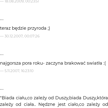
—
18.08.2009, 00:23:51
...
teraz będzie przyroda ;)
—
30.12.2007, 00:07:26
...
najgorsza pora roku- zaczyna brakować swiatła :(
—
5.11.2007, 16:23:10
...
"Biada ciału,co zależy od Duszy,biada Duszy,która
zależy od ciała.. Nędzne jest ciało,co zależy od