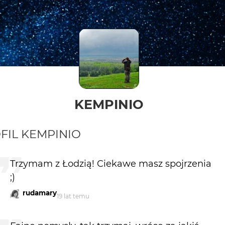
KEMPINIO
FIL
KEMPINIO
Trzymam z Łodzią! Ciekawe masz spojrzenia
;)
rudamary
19 lat temu