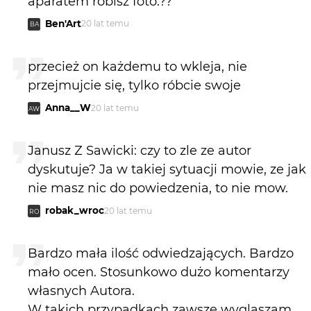
aparatem robisz foto.??
Ben'Art
20 lat temu
BA
przecież on każdemu to wkleja, nie
przejmujcie się, tylko róbcie swoje
Anna__W
20 lat temu
AW
Janusz Z Sawicki: czy to zle ze autor
dyskutuje? Ja w takiej sytuacji mowie, ze jak
nie masz nic do powiedzenia, to nie mow.
robak_wroc
20 lat temu
RO
Bardzo mała ilość odwiedzających. Bardzo
mało ocen. Stosunkowo dużo komentarzy
własnych Autora.
W takich przypadkach zawsze wyglaszam