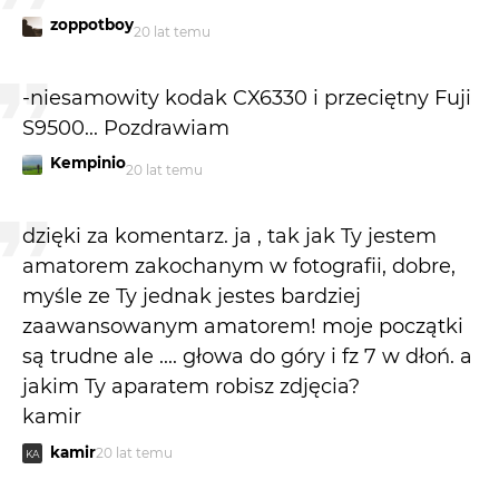
zoppotboy
20 lat temu
-niesamowity kodak CX6330 i przeciętny Fuji
S9500... Pozdrawiam
Kempinio
20 lat temu
dzięki za komentarz. ja , tak jak Ty jestem
amatorem zakochanym w fotografii, dobre,
myśle ze Ty jednak jestes bardziej
zaawansowanym amatorem! moje początki
są trudne ale .... głowa do góry i fz 7 w dłoń. a
jakim Ty aparatem robisz zdjęcia?
kamir
kamir
20 lat temu
KA