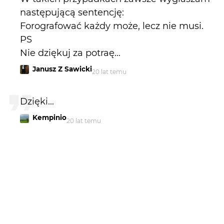
następującą sentencję:
Forografować każdy może, lecz nie musi.
PS
Nie dziękuj za potraę...
Janusz Z Sawicki
20 lat temu
Dzięki...
Kempinio
20 lat temu