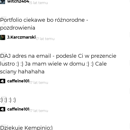
witch2404
15 lat temu
Portfolio ciekawe bo różnorodne -
pozdrowienia
J.Karczmarski
17 lat temu
DAJ adres na email - podesle Ci w prezencie
lustro :) :) Ja mam wiele w domu :) :) Cale
sciany hahahaha
caffeine101
17 lat temu
:) :) :) :)
caffeine101
17 lat temu
Dziekuje Kempinio:)