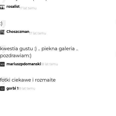
rosalist
17 lat temu
:)
Choszczman
17 lat temu
kwestia gustu :) .. piekna galeria ..
pozdrawiam:)
mariuszpdomanski
18 lat temu
MA
fotki ciekawe i rozmaite
gorbi 1
19 lat temu
G1