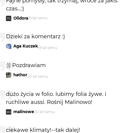
Fajne pomysły, tak trzymaj, wróce za jakiś
czas...:)
Olidora
19 lat temu
OL
Dzieki za komentarz :)
Aga Kuczek
19 lat temu
:)) Pozdrawiam
hathor
20 lat temu
dużo życia w folio. lubimy folia żywe. i
ruchliwe aussi. Rośnij Malinowo!
malinowe
20 lat temu
MA
ciekawe klimaty!--tak dalej!