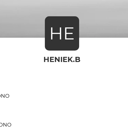
HE
HENIEK.B
 DNO
e DNO