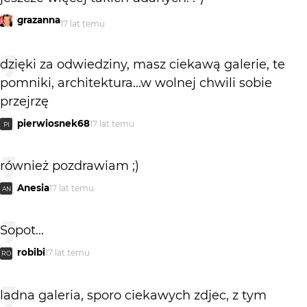
grazanna
17 lat temu
dzięki za odwiedziny, masz ciekawą galerie, te
pomniki, architektura...w wolnej chwili sobie
przejrzę
pierwiosnek68
17 lat temu
PI
również pozdrawiam ;)
Anesia
17 lat temu
AN
Sopot...
robibi
17 lat temu
RO
ladna galeria, sporo ciekawych zdjec, z tym