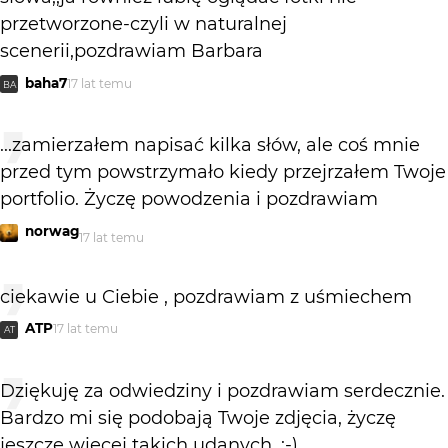
przetworzone-czyli w naturalnej
scenerii,pozdrawiam Barbara
baha7
17 lat temu
BA
...zamierzałem napisać kilka słów, ale coś mnie
przed tym powstrzymało kiedy przejrzałem Twoje
portfolio. Życzę powodzenia i pozdrawiam
norwag
17 lat temu
ciekawie u Ciebie , pozdrawiam z uśmiechem
ATP
17 lat temu
AT
Dziękuję za odwiedziny i pozdrawiam serdecznie.
Bardzo mi się podobają Twoje zdjęcia, życzę
jeszcze więcej takich udanych. :-)