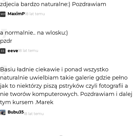
zdjecia bardzo naturalne:) Pozdrawiam
MaximP
18 lat temu
MP
a normalnie.. na wlosku:)
pzdr
eeve
18 lat temu
EE
Basiu ładnie ciekawie i ponad wszystko
naturalnie uwielbiam takie galerie gdzie pełno
jak to niektórzy piszą pstryków czyli fotografii a
nie tworów komputerowych. Pozdrawiam i dalej
tym kursem .Marek
Bubu35
18 lat temu