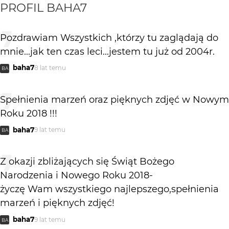
PROFIL
BAHA7
Pozdrawiam Wszystkich ,którzy tu zaglądają do
mnie...jak ten czas leci...jestem tu już od 2004r.
baha7
8 lat temu
BA
Spełnienia marzeń oraz pięknych zdjęć w Nowym
Roku 2018 !!!
baha7
9 lat temu
BA
Z okazji zbliżających się Świąt Bożego
Narodzenia i Nowego Roku 2018-
życzę Wam wszystkiego najlepszego,spełnienia
marzeń i pięknych zdjęć!
baha7
9 lat temu
BA