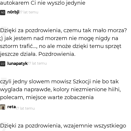
autokarem Ci nie wyszlo jedynie
n0rbji
17 lat temu
N0
Dzięki za pozdrowienia, czemu tak mało morza?
;) jak jestem nad morzem nie mogę nigdy na
sztorm trafić..., no ale może dzięki temu sprzęt
jeszcze działa. Pozdrowienia.
lunapatyk
17 lat temu
LU
czyli jedny slowem mowisz Szkocji nie bo tak
wyglada naprawde, kolory niezmienione hiihi,
polecam, miejsce warte zobaczenia
reta
17 lat temu
Dzięki za pozdrowienia, wzajemnie wszystkiego