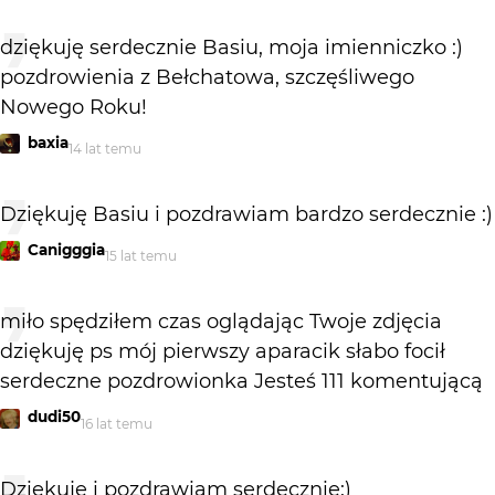
dziękuję serdecznie Basiu, moja imienniczko :)
pozdrowienia z Bełchatowa, szczęśliwego
Nowego Roku!
baxia
14 lat temu
Dziękuję Basiu i pozdrawiam bardzo serdecznie :)
Canigggia
15 lat temu
miło spędziłem czas oglądając Twoje zdjęcia
dziękuję ps mój pierwszy aparacik słabo focił
serdeczne pozdrowionka Jesteś 111 komentującą
dudi50
16 lat temu
Dziękuję i pozdrawiam serdecznie:)