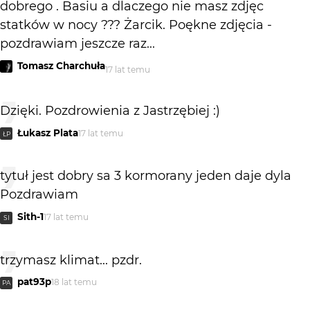
dobrego . Basiu a dlaczego nie masz zdjęc
statków w nocy ??? Żarcik. Poękne zdjęcia -
pozdrawiam jeszcze raz...
Tomasz Charchuła
17 lat temu
Dzięki. Pozdrowienia z Jastrzębiej :)
Łukasz Plata
17 lat temu
ŁP
tytuł jest dobry sa 3 kormorany jeden daje dyla
Pozdrawiam
Sith-1
17 lat temu
SI
trzymasz klimat... pzdr.
pat93p
18 lat temu
PA