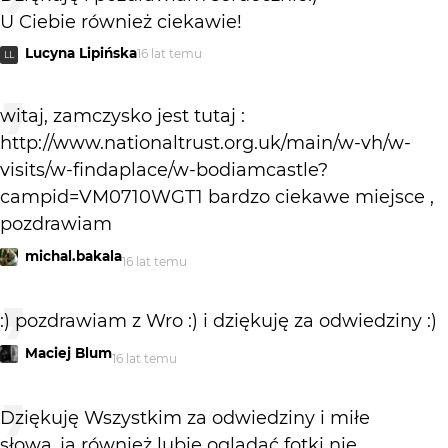
U Ciebie również ciekawie!
Lucyna Lipińska
16 lat temu
LL
witaj, zamczysko jest tutaj :
http://www.nationaltrust.org.uk/main/w-vh/w-
visits/w-findaplace/w-bodiamcastle?
campid=VM0710WGT1 bardzo ciekawe miejsce ,
pozdrawiam
michal.bakala
16 lat temu
:) pozdrawiam z Wro :) i dziękuję za odwiedziny :)
Maciej Blum
16 lat temu
Dziękuję Wszystkim za odwiedziny i miłe
słowa,,ja również lubię oglądać fotki nie