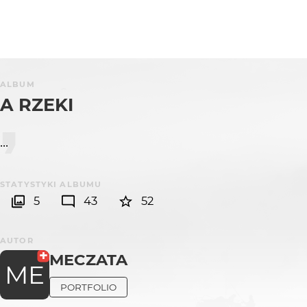
ALBUM
A RZEKI
...
STATYSTYKI ALBUMU
5
43
52
AUTOR
MECZATA
ME
PORTFOLIO