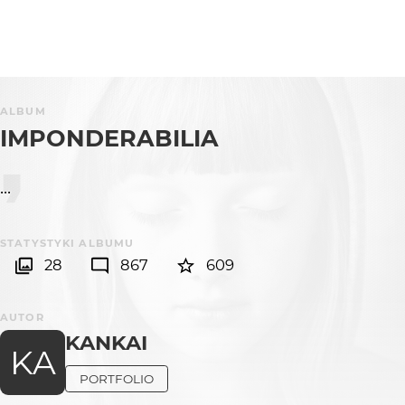
ALBUM
IMPONDERABILIA
...
STATYSTYKI ALBUMU
28
867
609
AUTOR
KANKAI
KA
PORTFOLIO