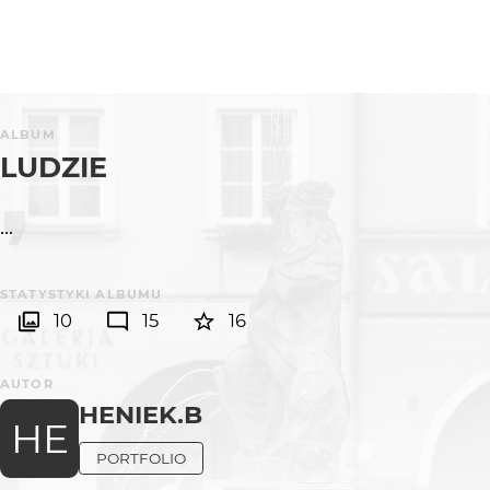
ALBUM
LUDZIE
...
STATYSTYKI ALBUMU
10
15
16
AUTOR
HENIEK.B
HE
PORTFOLIO