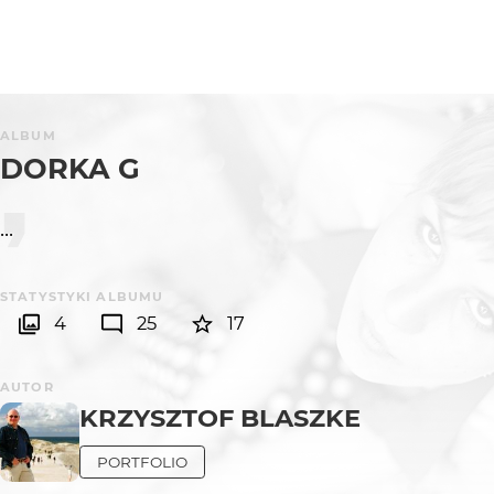
ALBUM
DORKA G
...
STATYSTYKI ALBUMU
4
25
17
AUTOR
KRZYSZTOF BLASZKE
PORTFOLIO