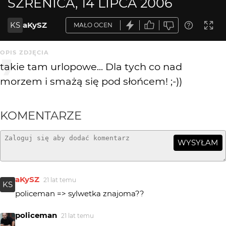
SZRENICA, 14 LIPCA 2006
KS
aKySZ
MAŁO OCEN
OPIS ZDJĘCIA
takie tam urlopowe... Dla tych co nad
morzem i smażą się pod słońcem! ;-))
KOMENTARZE
WYSYŁAM
aKySZ
21 lat temu
KS
policeman => sylwetka znajoma??
policeman
21 lat temu