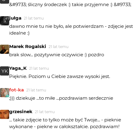
&#9733; śliczny środeczek :) takie przyjemne :) &#9733;
jułga
21 lat temu
dawno mnie tu nie było, ale potwierdzam - zdjęcie jest
idealne :)
Marek Rogalski
21 lat temu
brak slow... pozytywnie oczywicie :) pozdro
Yaga_K
21 lat temu
YK
Pięknie. Poziom u Ciebie zawsze wysoki jest.
fot-ka
21 lat temu
;))) dziekuje ...to miłe ...pozdrawiam serdecznie
grzesinek
21 lat temu
... takie zdjęcie to tylko może być Twoje... - pieknie
wykonane - piekne w całokształcie. pozdrawiam!