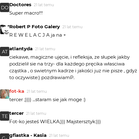
Doctores
21 lat temu
DO
Super macro!!!
Robert P Foto Galery
21 lat temu
R E W E L A C J A ja na +
atlantyda
21 lat temu
AT
ciekawe, magiczne ujęcie, i refleksja, ze słupek jakby
podzielił sie na trzy- dla każdego pręcika własciwa
cząstka , o swietnym kadrze i jakości juz nie pisze , gdyż
to oczywiste:) pozdrawiamP.
fot-ka
21 lat temu
tercer ;)))) ...staram sie jak moge :)
tercer
21 lat temu
TE
Fot-ko jesteś WIELKA;))) Majstersztyk:)))
gfiastka - Kasia
21 lat temu
G-