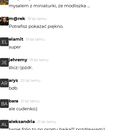
mysalem z miniaturki, ze modliszka ...
m@rek
19 lat temu
Potrafisz pokazać piękno.
elamit
19 lat temu
EL
super
jehremy
19 lat temu
JE
ślicz:-)pzdr.
arys
20 lat temu
AR
bdb
bara
21 lat temu
BA
ale cudenko:)
aleksandria
21 lat temu
AL
twoje folio to po prostu bajka!!! pozdrawiam:)