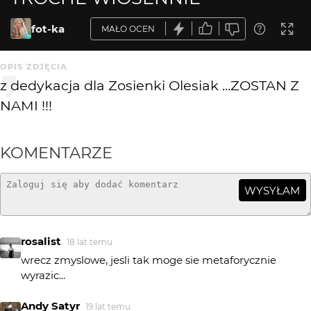
fot-ka
MAŁO OCEN
OPIS ZDJĘCIA
z dedykacja dla Zosienki Olesiak ...ZOSTAN Z
NAMI !!!
KOMENTARZE
WYSYŁAM
rosalist
18 lat temu
wrecz zmyslowe, jesli tak moge sie metaforycznie
wyrazic...
Andy Satyr
19 lat temu