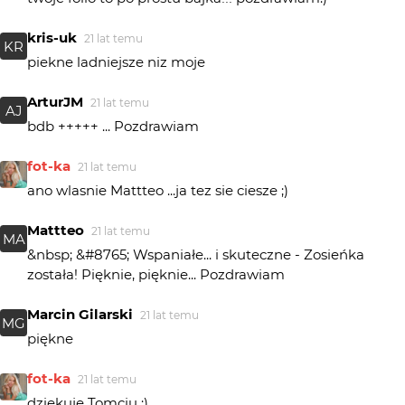
kris-uk
21 lat temu
KR
piekne ladniejsze niz moje
ArturJM
21 lat temu
AJ
bdb +++++ ... Pozdrawiam
fot-ka
21 lat temu
ano wlasnie Mattteo ...ja tez sie ciesze ;)
Mattteo
21 lat temu
MA
&nbsp; &#8765; Wspaniałe... i skuteczne - Zosieńka
została! Pięknie, pięknie... Pozdrawiam
Marcin Gilarski
21 lat temu
MG
piękne
fot-ka
21 lat temu
dziekuje Tomciu ;)