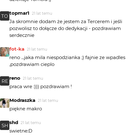
topmar1
21 lat temu
TO
Ja skromnie dodam że jestem za Tercerem i jeśli
pozwolisz to dołącze do dedykacji - pozdrawiam
serdecznie
fot-ka
21 lat temu
reno ...jaka mila niespodzianka ;) fajnie ze wpadles
,pozdrawiam cieplo
reno
21 lat temu
RE
praca wre :))) pozdrawiam !
Modraszka
21 lat temu
piękne makro
shd
21 lat temu
SH
swietne:D