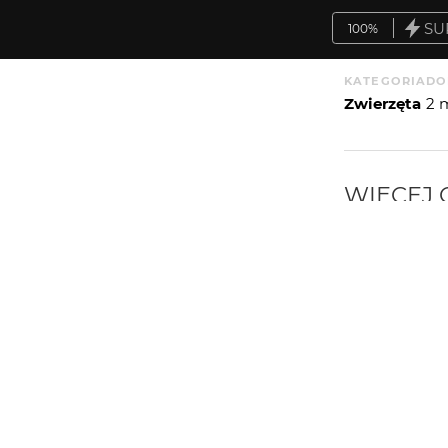
SU
100%
KATEGORIA
DO
Zwierzęta
2 
WIĘCEJ
WYSYŁAM