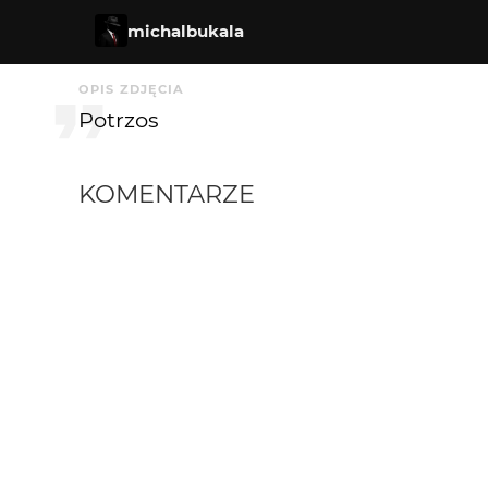
michalbukala
OPIS ZDJĘCIA
Potrzos
KOMENTARZE
michalbukala
2 mies. temu
Dziękuję wszystkim :)
HheniekK
2 mies. temu
++++
marpie