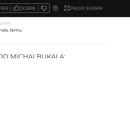
PER
DOBRE
PEŁNY EKRAN
DANE
mies. temu
 OD
MICHALBUKALA
: