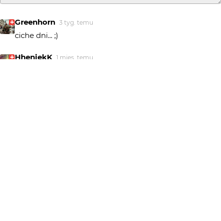
Greenhorn
3 tyg. temu
ciche dni... ;)
HheniekK
1 mies. temu
Urocze :)
Maciej
1 mies. temu
+++
michalbukala
2 mies. temu
Dziękuję wszystkim.
@Harnass - tytuł pasuje :), ale jest już niestety zajęty.
Jedno z wcześniejszych zdjęć ma taki tytuł.
Blueman
2 mies. temu
BDB