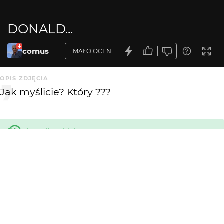
DONALD...
cornus
MAŁO OCEN
OPIS ZDJĘCIA
Jak myślicie? Który ???
Krytyka mile widziana
KOMENTARZE
WYSYŁAM