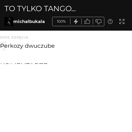
TO TYLKO TANGO...
michalbukala
100%
OPIS ZDJĘCIA
Perkozy dwuczube
KOMENTARZE
WYSYŁAM
Greenhorn
2 mies. temu
+++!!!
michalbukala
2 mies. temu