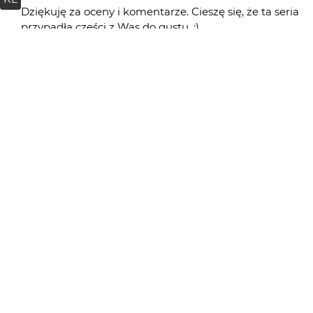
Dziękuję za oceny i komentarze. Cieszę się, że ta seria
przypadła części z Was do gustu. :)
Bee
2 mies. temu
Niby jeden świat, a jednak odbicie podpowiada, że
wszystko można przeżyć więcej niż raz.
Piotr-M
2 mies. temu
bardzo fajne jest !!!
wagant
2 mies. temu
WA
kolejne dobre z serii
Greenhorn
2 mies. temu
jak marpie... ;)
marpie
2 mies. temu
Fajne to