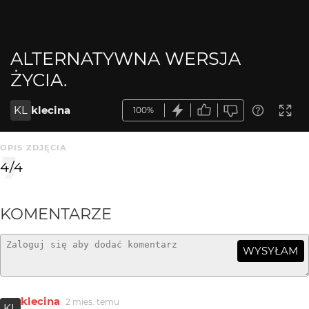
ALTERNATYWNA WERSJA
ŻYCIA.
KL
klecina
100%
OPIS ZDJĘCIA
4/4
KOMENTARZE
WYSYŁAM
klecina
2 mies. temu
KL