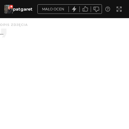
patgaret
MAŁO OCEN
OPIS ZDJĘCIA
...
KOMENTARZE
WYSYŁAM
wiesiek
2 mies. temu
WI
bdbd
KATEGORIA
DODANE
Przyroda
2 mies. temu