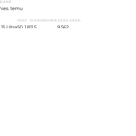
DANE
mies. temu
ISO
F
OGNISKOWA
CZAS EKSP.
15 Ultra
50
1.8
11.5
9.562
UE
P. ŚWIATŁA
2
 OD
PATGARET
: