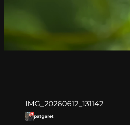
IMG_20260612_131142
patgaret