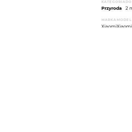
KATEGORIA
DO
Przyroda
2 
MARKA
MODEL
Xiaomi
Xiaomi 
APERTUREVAL
1.6959
WYSYŁAM
WIĘCEJ