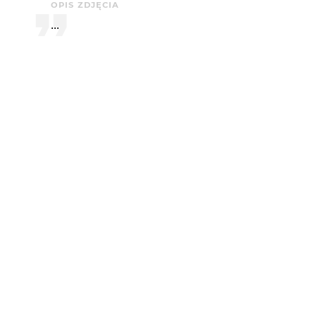
OPIS ZDJĘCIA
...
KOMENTARZE
wiesiek
2 mies. temu
WI
bdbd