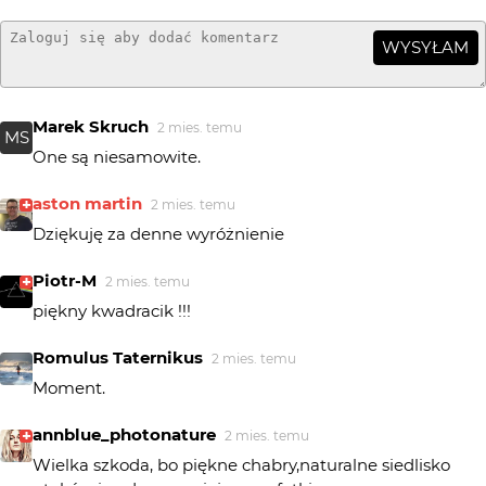
WYSYŁAM
Marek Skruch
2 mies. temu
MS
One są niesamowite.
aston martin
2 mies. temu
Dziękuję za denne wyróżnienie
Piotr-M
2 mies. temu
piękny kwadracik !!!
Romulus Taternikus
2 mies. temu
Moment.
annblue_photonature
2 mies. temu
Wielka szkoda, bo piękne chabry,naturalne siedlisko