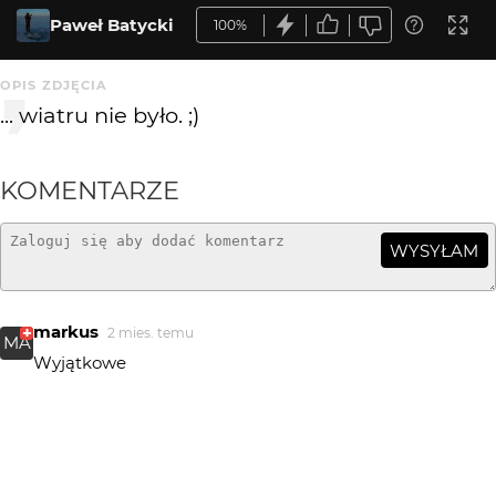
Paweł Batycki
100%
OPIS ZDJĘCIA
... wiatru nie było. ;)
KOMENTARZE
WYSYŁAM
markus
2 mies. temu
MA
Wyjątkowe
Paweł Batycki
2 mies. temu
Dziękuję Państwu za komentarze.
Piotr-M
2 mies. temu