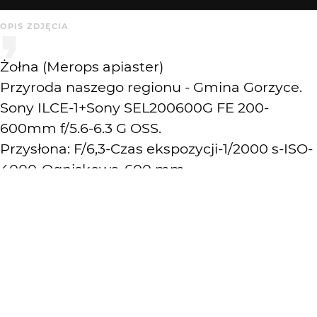
OPIS ZDJĘCIA
Żołna (Merops apiaster)
Przyroda naszego regionu - Gmina Gorzyce.
Sony ILCE-1+Sony SEL200600G FE 200-
600mm f/5.6-6.3 G OSS.
Przysłona: F/6,3-Czas ekspozycji-1/2000 s-ISO-
4000-Ogniskowa-600 mm.
Krytyka mile widziana
KOMENTARZE
WYSYŁAM