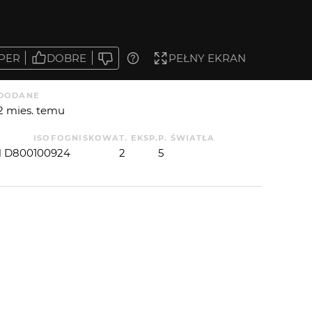
PER
DOBRE
PEŁNY EKRAN
DODANE
2 mies. temu
ISO
F
OGNISKOWA
T. EKSP.
P. ŚWIATŁA
 D800
100
9
24
2
5
 OD
MARO
: