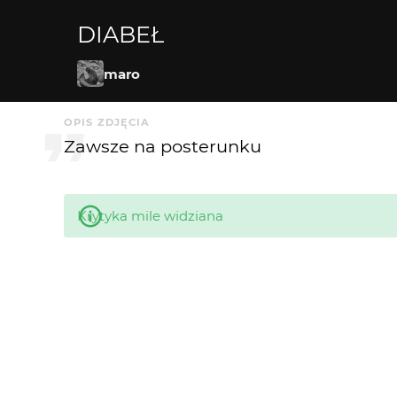
DIABEŁ
maro
OPIS ZDJĘCIA
Zawsze na posterunku
Krytyka mile widziana
KOMENTARZE
Greenhorn
2 mies. temu