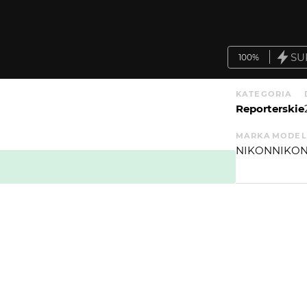
SU
100%
KATEGORIA
Reporterskie
MARKA
MODEL
NIKON
NIKON
WIĘCEJ
WYSYŁAM